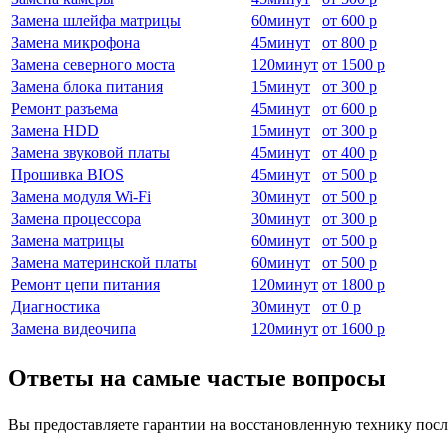
Замена шлейфа матрицы
60
минут
от
600 р
Замена микрофона
45
минут
от
800 р
Замена северного моста
120
минут
от
1500 р
Замена блока питания
15
минут
от
300 р
Ремонт разъема
45
минут
от
600 р
Замена HDD
15
минут
от
300 р
Замена звуковой платы
45
минут
от
400 р
Прошивка BIOS
45
минут
от
500 р
Замена модуля Wi-Fi
30
минут
от
500 р
Замена процессора
30
минут
от
300 р
Замена матрицы
60
минут
от
500 р
Замена материнской платы
60
минут
от
500 р
Ремонт цепи питания
120
минут
от
1800 р
Диагностика
30
минут
от
0 р
Замена видеочипа
120
минут
от
1600 р
Ответы на самые частые вопросы
Вы предоставляете гарантии на восстановленную технику посл