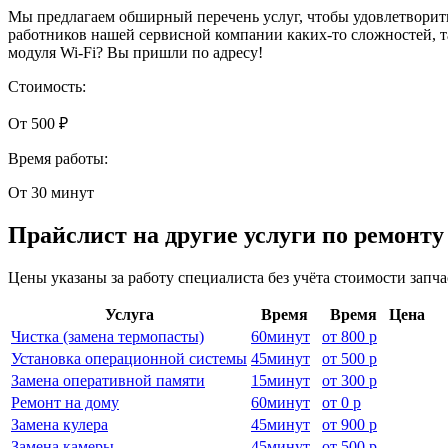
Мы предлагаем обширный перечень услуг, чтобы удовлетворить
работников нашей сервисной компании каких-то сложностей, т
модуля Wi-Fi? Вы пришли по адресу!
Стоимость:
От 500 ₽
Время работы:
От 30 минут
Прайслист на другие услуги по ремонту
Цены указаны за работу специалиста без учёта стоимости запч
Услуга
Время
Время
Цена
Чистка (замена термопасты)
60
минут
от
800 р
Установка операционной системы
45
минут
от
500 р
Замена оперативной памяти
15
минут
от
300 р
Ремонт на дому
60
минут
от
0 р
Замена кулера
45
минут
от
900 р
Замена камеры
45
минут
от
500 р