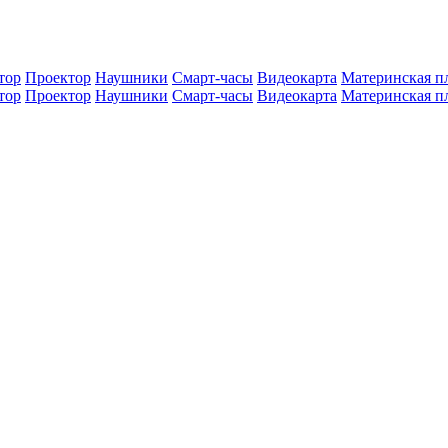
тор
Проектор
Наушники
Смарт-часы
Видеокарта
Материнская п
тор
Проектор
Наушники
Смарт-часы
Видеокарта
Материнская п