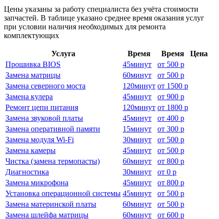
Цены указаны за работу специалиста без учёта стоимости
запчастей. В таблице указано среднее время оказания услуг
при условии наличия необходимых для ремонта
комплектующих
Услуга
Время
Время
Цена
Прошивка BIOS
45
минут
от
500 р
Замена матрицы
60
минут
от
500 р
Замена северного моста
120
минут
от
1500 р
Замена кулера
45
минут
от
900 р
Ремонт цепи питания
120
минут
от
1800 р
Замена звуковой платы
45
минут
от
400 р
Замена оперативной памяти
15
минут
от
300 р
Замена модуля Wi-Fi
30
минут
от
500 р
Замена камеры
45
минут
от
500 р
Чистка (замена термопасты)
60
минут
от
800 р
Диагностика
30
минут
от
0 р
Замена микрофона
45
минут
от
800 р
Установка операционной системы
45
минут
от
500 р
Замена материнской платы
60
минут
от
500 р
Замена шлейфа матрицы
60
минут
от
600 р