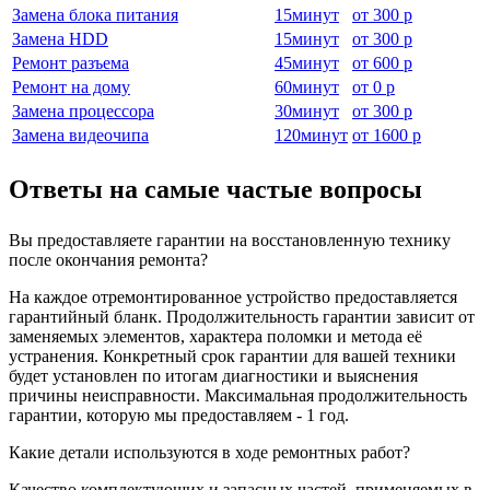
Замена блока питания
15
минут
от
300 р
Замена HDD
15
минут
от
300 р
Ремонт разъема
45
минут
от
600 р
Ремонт на дому
60
минут
от
0 р
Замена процессора
30
минут
от
300 р
Замена видеочипа
120
минут
от
1600 р
Ответы на самые частые вопросы
Вы предоставляете гарантии на восстановленную технику
после окончания ремонта?
На каждое отремонтированное устройство предоставляется
гарантийный бланк. Продолжительность гарантии зависит от
заменяемых элементов, характера поломки и метода её
устранения. Конкретный срок гарантии для вашей техники
будет установлен по итогам диагностики и выяснения
причины неисправности. Максимальная продолжительность
гарантии, которую мы предоставляем - 1 год.
Какие детали используются в ходе ремонтных работ?
Качество комплектующих и запасных частей, применяемых в