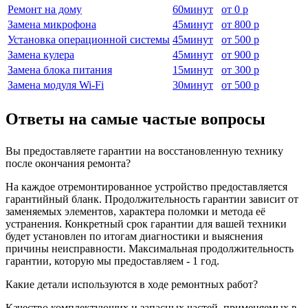
Ремонт на дому
60
минут
от
0 р
Замена микрофона
45
минут
от
800 р
Установка операционной системы
45
минут
от
500 р
Замена кулера
45
минут
от
900 р
Замена блока питания
15
минут
от
300 р
Замена модуля Wi-Fi
30
минут
от
500 р
Ответы на самые частые вопросы
Вы предоставляете гарантии на восстановленную технику
после окончания ремонта?
На каждое отремонтированное устройство предоставляется
гарантийный бланк. Продолжительность гарантии зависит от
заменяемых элементов, характера поломки и метода её
устранения. Конкретный срок гарантии для вашей техники
будет установлен по итогам диагностики и выяснения
причины неисправности. Максимальная продолжительность
гарантии, которую мы предоставляем - 1 год.
Какие детали используются в ходе ремонтных работ?
Качество комплектующих и запасных частей, применяемых в