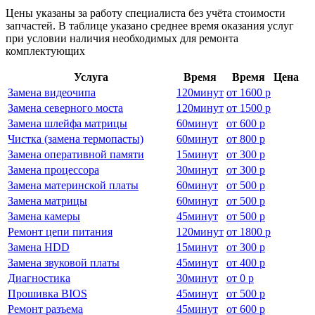
Цены указаны за работу специалиста без учёта стоимости
запчастей. В таблице указано среднее время оказания услуг
при условии наличия необходимых для ремонта
комплектующих
Услуга
Время
Время
Цена
Замена видеочипа
120
минут
от
1600 р
Замена северного моста
120
минут
от
1500 р
Замена шлейфа матрицы
60
минут
от
600 р
Чистка (замена термопасты)
60
минут
от
800 р
Замена оперативной памяти
15
минут
от
300 р
Замена процессора
30
минут
от
300 р
Замена материнской платы
60
минут
от
500 р
Замена матрицы
60
минут
от
500 р
Замена камеры
45
минут
от
500 р
Ремонт цепи питания
120
минут
от
1800 р
Замена HDD
15
минут
от
300 р
Замена звуковой платы
45
минут
от
400 р
Диагностика
30
минут
от
0 р
Прошивка BIOS
45
минут
от
500 р
Ремонт разъема
45
минут
от
600 р