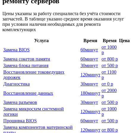
ремонту серверов
Цены указаны за работу специалиста без учёта стоимости
запчастей. В таблице указано среднее время оказания услуг
при условии наличия необходимых для ремонта
комплектующих
Услуга
Время
Время
Цена
от
1000
Замена BIOS
60
минут
р
Замена сокетов памяти
60
минут
от
800 р
Замена блока питания
30
минут
от
500 р
Восстановление токоведущих
от
1100
120
минут
дорожек
р
Диагностика
30
минут
от
0 р
от
2000
Восстановление данных
180
минут
р
Замена разъемов
30
минут
от
500 р
Замена микросхем системной
от
1000
120
минут
логики
р
Прошивка BIOS
60
минут
от
500 р
Замена компонентов материнской
120
минут
от
800 р
платы