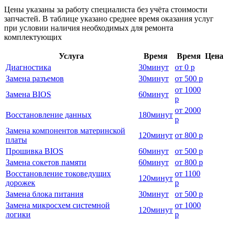
Цены указаны за работу специалиста без учёта стоимости
запчастей. В таблице указано среднее время оказания услуг
при условии наличия необходимых для ремонта
комплектующих
Услуга
Время
Время
Цена
Диагностика
30
минут
от
0 р
Замена разъемов
30
минут
от
500 р
от
1000
Замена BIOS
60
минут
р
от
2000
Восстановление данных
180
минут
р
Замена компонентов материнской
120
минут
от
800 р
платы
Прошивка BIOS
60
минут
от
500 р
Замена сокетов памяти
60
минут
от
800 р
Восстановление токоведущих
от
1100
120
минут
дорожек
р
Замена блока питания
30
минут
от
500 р
Замена микросхем системной
от
1000
120
минут
логики
р