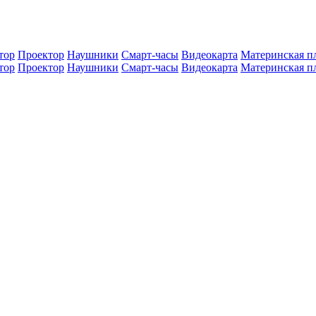
тор
Проектор
Наушники
Смарт-часы
Видеокарта
Материнская п
тор
Проектор
Наушники
Смарт-часы
Видеокарта
Материнская п