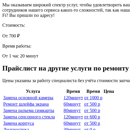
Мы оказываем широкий спектр услуг, чтобы удовлетворить ваш
сотрудников нашего сервиса каких-то сложностей, так как на
Fi? Вы пришли по адресу!
Стоимость:
От 700 ₽
Время работы:
От 1 час 20 минут
Прайслист на другие услуги по ремонт
Цены указаны за работу специалиста без учёта стоимости запч
Услуга
Время
Время
Цена
Замена основной камеры
120
минут
от
1000 р
Ремонт шлейфа экрана
60
минут
от
500 р
Замена разъема симкарты
80
минут
от
500 р
Замена сенсорного стекла
120
минут
от
600 р
Замена корпуса
60
минут
от
500 р
Диагностика
30
минут
от
0 р