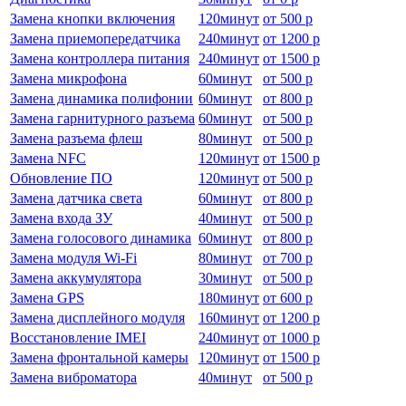
Замена кнопки включения
120
минут
от
500 р
Замена приемопередатчика
240
минут
от
1200 р
Замена контроллера питания
240
минут
от
1500 р
Замена микрофона
60
минут
от
500 р
Замена динамика полифонии
60
минут
от
800 р
Замена гарнитурного разъема
60
минут
от
500 р
Замена разъема флеш
80
минут
от
500 р
Замена NFC
120
минут
от
1500 р
Обновление ПО
120
минут
от
500 р
Замена датчика света
60
минут
от
800 р
Замена входа ЗУ
40
минут
от
500 р
Замена голосового динамика
60
минут
от
800 р
Замена модуля Wi-Fi
80
минут
от
700 р
Замена аккумулятора
30
минут
от
500 р
Замена GPS
180
минут
от
600 р
Замена дисплейного модуля
160
минут
от
1200 р
Восстановление IMEI
240
минут
от
1000 р
Замена фронтальной камеры
120
минут
от
1500 р
Замена виброматора
40
минут
от
500 р