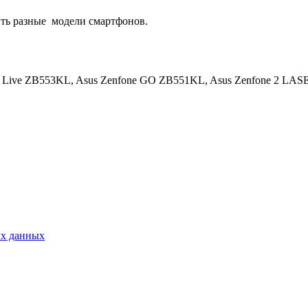
ть разные
модели смартфонов.
e Live ZB553KL, Asus Zenfone GO ZB551KL, Asus Zenfone 2 LA
ых данных