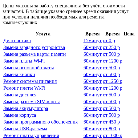
Цены указаны за работу специалиста без учёта стоимости
запчастей. В таблице указано среднее время оказания услуг
при условии наличия необходимых для ремонта
комплектующих
Услуга
Время
Время
Цена
Диагностика
15
минут
от
0 р
Замена зарядного устройства
60
минут
от
250 р
Замена разъема карты памяти
60
минут
от
500 р
Замена платы Wi-Fi
60
минут
от
1200 р
Замена основной платы
60
минут
от
500 р
Замена кнопки
60
минут
от
500 р
Ремонт системы питания
60
минут
от
1250 р
Ремонт платы Wi-Fi
60
минут
от
1200 р
Замена дисплея
60
минут
от
500 р
Замена разъема SIM-карты
60
минут
от
500 р
Замена аккумулятора
60
минут
от
500 р
Замена корпуса
60
минут
от
500 р
Замена программного обеспечения
60
минут
от
450 р
Замена USB-разъема
60
минут
от
800 р
Ремонт платы управления
60
минут
от
1000 р