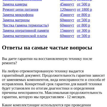
Замена камеры
45
минут
от
500 р
Ремонт цепи питания
120
минут
от
1800 р
Замена микрофона
45
минут
от
800 р
Замена матрицы
60
минут
от
500 р
Чистка (замена термопасты)
60
минут
от
800 р
Замена оперативной памяти
15
минут
от
300 р
Замена материнской платы
60
минут
от
500 р
Ответы на самые частые вопросы
Вы даете гарантии на восстановленную технику после
ремонта?
На любую отремонтированную технику выдается
гарантийный документ. Продолжительность гарантии зависит
от заменяемых компонентов, вида неисправности и способа её
исправления. Конкретный срок гарантии для вашей техники
будет установлен по итогам диагностики и определения
причины неисправности. Максимальная продолжительность
гарантии, которую мы предоставляем - 12 месяцев.
Какие комплектующие используются при проведении