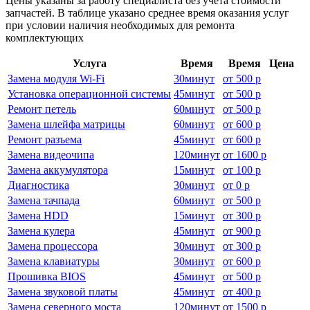
Цены указаны за работу специалиста без учёта стоимости
запчастей. В таблице указано среднее время оказания услуг
при условии наличия необходимых для ремонта
комплектующих
Услуга
Время
Время
Цена
Замена модуля Wi-Fi
30
минут
от
500 р
Установка операционной системы
45
минут
от
500 р
Ремонт петель
60
минут
от
500 р
Замена шлейфа матрицы
60
минут
от
600 р
Ремонт разъема
45
минут
от
600 р
Замена видеочипа
120
минут
от
1600 р
Замена аккумулятора
15
минут
от
100 р
Диагностика
30
минут
от
0 р
Замена тачпада
60
минут
от
500 р
Замена HDD
15
минут
от
300 р
Замена кулера
45
минут
от
900 р
Замена процессора
30
минут
от
300 р
Замена клавиатуры
30
минут
от
600 р
Прошивка BIOS
45
минут
от
500 р
Замена звуковой платы
45
минут
от
400 р
Замена северного моста
120
минут
от
1500 р