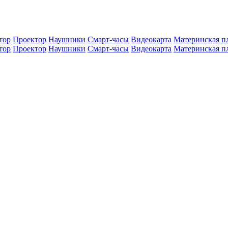
тор
Проектор
Наушники
Смарт-часы
Видеокарта
Материнская п
тор
Проектор
Наушники
Смарт-часы
Видеокарта
Материнская п