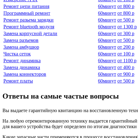
Ремонт цепи питания
60
минут
от
800 р
Программный ремонт
60
минут
от
800 р
Ремонт разьема зарядки
60
минут
от
500 р
Ремонт bluetooth модуля
60
минут
от
1300 р
Замена корпусной детали
60
минут
от
300 р
Замена разъемов
60
минут
от
500 р
Замена амбушюр
60
минут
от
200 р
Чистка сеток
60
минут
от
100 р
Ремонт динамика
60
минут
от
1100 р
Замена динамика
60
минут
от
400 р
Замена коннекторов
60
минут
от
900 р
Ремонт платы
60
минут
от
500 р
Ответы на самые частые вопросы
Вы выдаете гарантийную квитанцию на восстановленную техн
На любую отремонтированную технику выдается гарантийный бл
для вашего устройства будет определен по итогам диагностик
Какие запасные части применяются в процессе восстановления