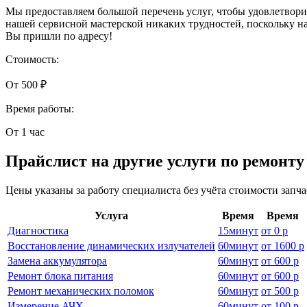
Мы предоставляем большой перечень услуг, чтобы удовлетвори
нашей сервисной мастерской никаких трудностей, поскольку н
Вы пришли по адресу!
Стоимость:
От 500 ₽
Время работы:
От 1 час
Прайслист на другие услуги по ремонт
Цены указаны за работу специалиста без учёта стоимости запч
Услуга
Время
Время
Диагностика
15
минут
от
0 р
Восстановление динамических излучателей
60
минут
от
1600 р
Замена аккумулятора
60
минут
от
600 р
Ремонт блока питания
60
минут
от
600 р
Ремонт механических поломок
60
минут
от
500 р
Измерение АЧХ
60
минут
от
100 р